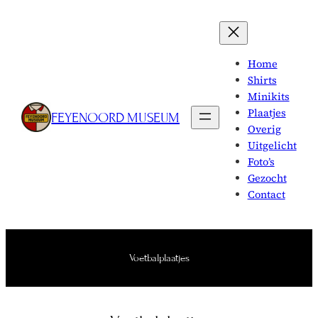
Skip
to
content
Home
Shirts
Minikits
Plaatjes
FEYENOORD MUSEUM
Overig
Uitgelicht
Foto’s
Gezocht
Contact
Voetbalplaatjes