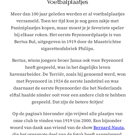
Voetbalplaatjes
Meer dan 100 jaar geleden werden er al voetbalplaatjes
verzameld. Toen ter tijd kon je nog geen zakje met
Paniniplaatjes kopen, maar moest je je favoriete speler
bij elkaar roken. Het eerste Feyenoordplaatje is van
Bertus Bul, uitgegeven in 1919 door de Maastrichtse
sigarettenfabriek Philips.
Bertus, wiens jongere broer Janus ook voor Feyenoord
heeft gespeeld, was in het dagelijks leven
havenarbeider. De Terriër, zoals hij genoemd werd, won
met Feyenoord in 1924 de eerste landstitel en was
daarnaast de eerste Feyenoorder die het Nederlands
elftal haalde zónder ooit voor een andere club te hebben
gespeeld. Dat zijn de betere feitjes!
Op de pagina’s hieronder zijn vrijwel alle plaatjes van
onze club te vinden van 1919 t/m 2000. Een bijzonder
woord van dank aan vriend van de show
Bernard Nauta
,
die het overgrote deel van de foto’s heeft aangeleverd,