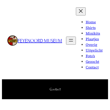
Skip
to
content
Home
Shirts
Minikits
Plaatjes
FEYENOORD MUSEUM
Overig
Uitgelicht
Foto’s
Gezocht
Contact
Contact