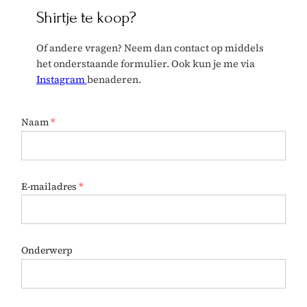
Shirtje te koop?
Of andere vragen? Neem dan contact op middels
het onderstaande formulier. Ook kun je me via
Instagram
benaderen.
B
Naam
*
e
r
i
c
h
t
E-mailadres
*
E
-
m
a
i
Onderwerp
l
a
d
r
e